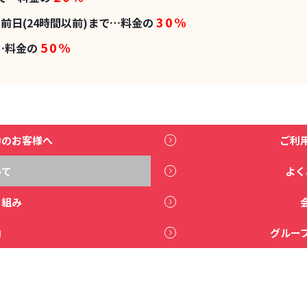
30%
前日(24時間以前)まで…料金の
50%
…料金の
中のお客様へ
ご利
いて
よく
り組み
内
グルー