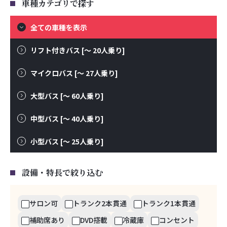
車種カテゴリで探す
全ての車種を表示
リフト付きバス
[～ 20人乗り]
マイクロバス
[～ 27人乗り]
大型バス
[～ 60人乗り]
中型バス
[～ 40人乗り]
小型バス
[～ 25人乗り]
設備・特長で絞り込む
サロン可
トランク2本貫通
トランク1本貫通
補助席あり
DVD搭載
冷蔵庫
コンセント